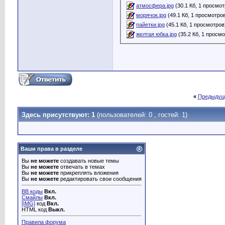
атмосфера.jpg
(30.1 Кб, 1 просмот
морячок.jpg
(49.1 Кб, 1 просмотро
пайетки.jpg
(45.1 Кб, 1 просмотров
желтая юбка.jpg
(35.2 Кб, 1 просм
«
Предыдущ
Здесь присутствуют: 1
(пользователей: 0 , гостей: 1)
Ваши права в разделе
Вы
не можете
создавать новые темы
Вы
не можете
отвечать в темах
Вы
не можете
прикреплять вложения
Вы
не можете
редактировать свои сообщения
BB коды
Вкл.
Смайлы
Вкл.
[IMG]
код
Вкл.
HTML код
Выкл.
Правила форума