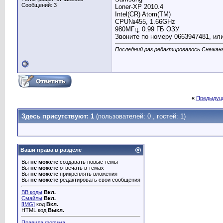
Сообщений: 3
Loner-XP 2010.4
Intel(CR) Atom(TM)
CPU№455, 1.66GHz
980MГц, 0.99 ГБ ОЗУ
Звоните по номеру 0663947481, ил
Последний раз редактировалось Снежана
«
Предыдущ
Здесь присутствуют: 1
(пользователей: 0 , гостей: 1)
Ваши права в разделе
Вы
не можете
создавать новые темы
Вы
не можете
отвечать в темах
Вы
не можете
прикреплять вложения
Вы
не можете
редактировать свои сообщения
BB коды
Вкл.
Смайлы
Вкл.
[IMG]
код
Вкл.
HTML код
Выкл.
Правила форума