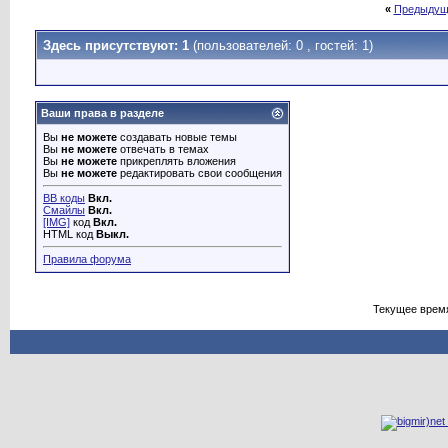
«
Предыдущ
Здесь присутствуют: 1
(пользователей: 0 , гостей: 1)
Ваши права в разделе
Вы
не можете
создавать новые темы
Вы
не можете
отвечать в темах
Вы
не можете
прикреплять вложения
Вы
не можете
редактировать свои сообщения
BB коды
Вкл.
Смайлы
Вкл.
[IMG]
код
Вкл.
HTML код
Выкл.
Правила форума
Текущее врем