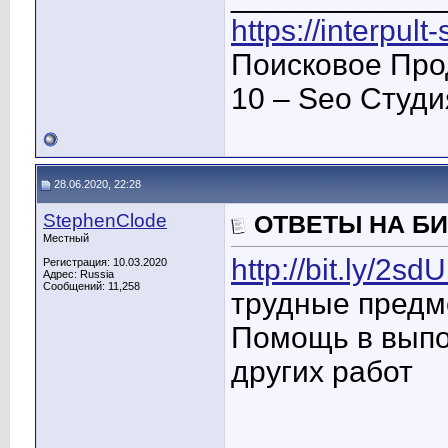
https://interpult
Поисковое Про
10 – Seo Студ
28.06.2020, 22:28
StephenClode
ОТВЕТЫ НА Б
Местный
http://bit.ly/2s
Регистрация: 10.03.2020
Адрес: Russia
Сообщений: 11,258
трудные предм
Помощь в выпо
других работ