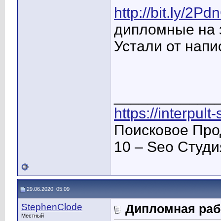
http://bit.ly/2Pd
дипломные на з
Устали от напи
____________
https://interpult
Поисковое Про
10 – Seo Студ
29.06.2020, 05:09
StephenClode
Дипломная раб
Местный