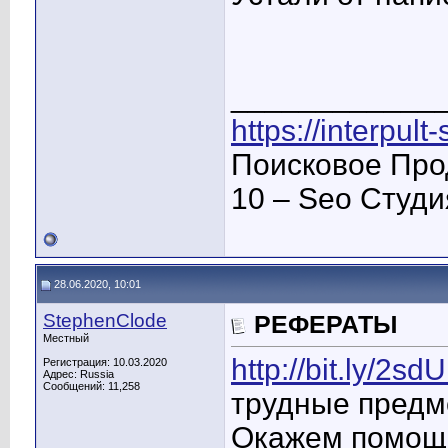
____________
https://interpult
Поисковое Про
10 – Seo Студ
28.06.2020, 10:01
StephenClode
РЕФЕРАТЫ
Местный
http://bit.ly/2s
Регистрация: 10.03.2020
Адрес: Russia
Сообщений: 11,258
трудные предм
Окажем помощь