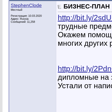
StephenClode
БИЗНЕС-ПЛАН
Местный
http://bit.ly/2s
Регистрация: 10.03.2020
Адрес: Russia
Сообщений: 11,258
трудные предм
Окажем помощь
многих других 
http://bit.ly/2Pd
дипломные на з
Устали от напи
____________