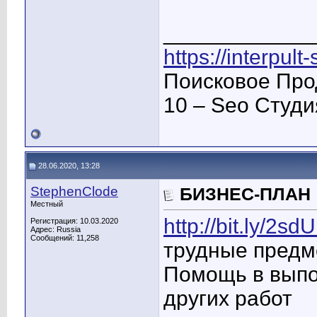
____________
https://interpult
Поисковое Про
10 – Seo Студ
28.06.2020, 13:28
StephenClode
БИЗНЕС-ПЛАН
Местный
http://bit.ly/2s
Регистрация: 10.03.2020
Адрес: Russia
Сообщений: 11,258
трудные предм
Помощь в выпо
других работ