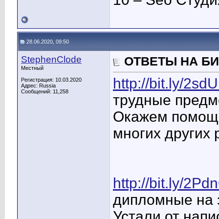
28.06.2020, 09:50
StephenClode
ОТВЕТЫ НА Б
Местный
http://bit.ly/2s
Регистрация: 10.03.2020
Адрес: Russia
Сообщений: 11,258
трудные предм
Окажем помощь
многих других 
http://bit.ly/2Pd
дипломные на з
Устали от напи