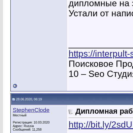
дипломные на з
Устали от напи
____________
https://interpult
Поисковое Про
10 – Seo Студ
28.06.2020, 06:19
StephenClode
Дипломная раб
Местный
http://bit.ly/2s
Регистрация: 10.03.2020
Адрес: Russia
Сообщений: 11,258