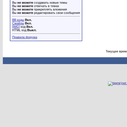
Вы
не можете
создавать новые темы
Вы
не можете
отвечать в темах
Вы
не можете
прикреплять вложения
Вы
не можете
редактировать свои сообщения
BB коды
Вкл.
Смайлы
Вкл.
[IMG]
код
Вкл.
HTML код
Выкл.
Правила форума
Текущее врем