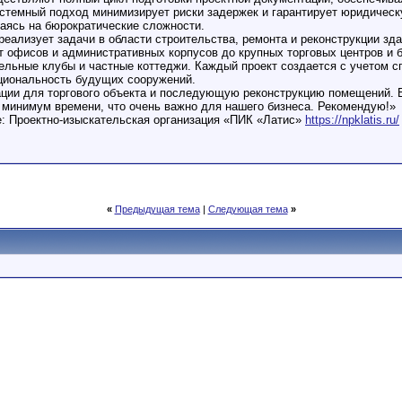
истемный подход минимизирует риски задержек и гарантирует юридическ
каясь на бюрократические сложности.
реализует задачи в области строительства, ремонта и реконструкции зд
т офисов и административных корпусов до крупных торговых центров и 
ельные клубы и частные коттеджи. Каждый проект создается с учетом с
кциональность будущих сооружений.
ции для торгового объекта и последующую реконструкцию помещений. В
 минимум времени, что очень важно для нашего бизнеса. Рекомендую!»
е: Проектно-изыскательская организация «ПИК «Латис»
https://npklatis.ru/
«
Предыдущая тема
|
Следующая тема
»