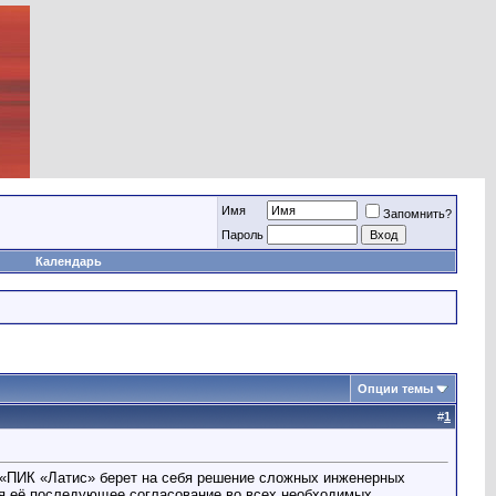
Имя
Запомнить?
Пароль
Календарь
Опции темы
#
1
я «ПИК «Латис» берет на себя решение сложных инженерных
ая её последующее согласование во всех необходимых