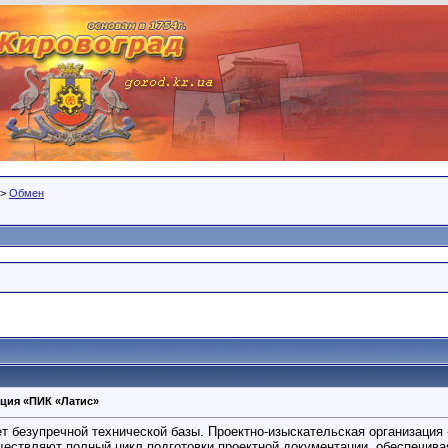
>
Обмен
ция «ПИК «Латис»
т безупречной технической базы. Проектно-изыскательская организаци
ществляют полный цикл подготовки проектной документации, обеспечив