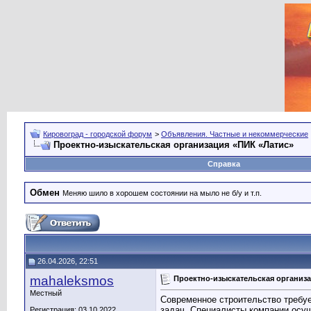
Кировоград - городской форум
>
Объявления. Частные и некоммерческие
Проектно-изыскательская организация «ПИК «Латис»
Справка
Обмен
Меняю шило в хорошем состоянии на мыло не б/у и т.п.
26.04.2026, 22:51
mahaleksmos
Проектно-изыскательская организа
Местный
Современное строительство требуе
задач. Специалисты компании осу
Регистрация: 03.10.2022