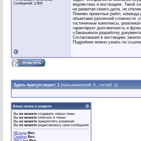
Сообщений: 1,800
ведомствах и инстанциях. Такой с
на развитии своего дела, не отвле
Помимо проектных работ, команда 
объектами различной сложности: о
гостиничные комплексы, развлекат
гарантирует долговечность и фун
«Заказывали разработку документа
Согласования в инстанциях заняли
Подробнее можно узнать по ссылк
Здесь присутствуют: 1
(пользователей: 0 , гостей: 1)
Ваши права в разделе
Вы
не можете
создавать новые темы
Вы
не можете
отвечать в темах
Вы
не можете
прикреплять вложения
Вы
не можете
редактировать свои сообщения
BB коды
Вкл.
Смайлы
Вкл.
[IMG]
код
Вкл.