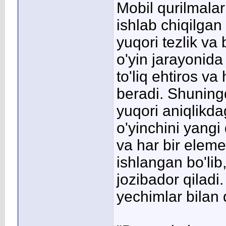
Mobil qurilmala
ishlab chiqilgan 
yuqori tezlik va 
o'yin jarayonida
to'liq ehtiros va
beradi. Shuningde
yuqori aniqlikdag
o'yinchini yangi
va har bir elem
ishlangan bo'lib
jozibador qiladi
yechimlar bilan q