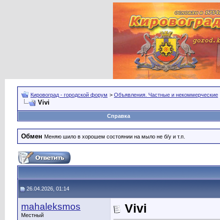
Кировоград - городской форум
>
Объявления. Частные и некоммерческие
Vivi
Справка
Обмен
Меняю шило в хорошем состоянии на мыло не б/у и т.п.
26.04.2026, 01:14
mahaleksmos
Vivi
Местный