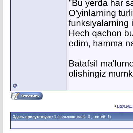
"Bu yerda har s
O'yinlarning turl
funksiyalarning 
Hech qachon bun
edim, hamma nars
Batafsil ma'lumo
olishingiz mumk
«
Предыдущ
Здесь присутствуют: 1
(пользователей: 0 , гостей: 1)