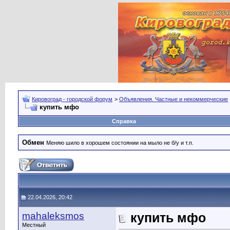
Кировоград - городской форум
>
Объявления. Частные и некоммерческие
купить мфо
Справка
Обмен
Меняю шило в хорошем состоянии на мыло не б/у и т.п.
22.04.2026, 20:42
mahaleksmos
купить мфо
Местный