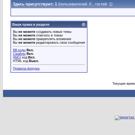
Здесь присутствуют: 1
(пользователей: 0 , гостей: 1)
Ваши права в разделе
Вы
не можете
создавать новые темы
Вы
не можете
отвечать в темах
Вы
не можете
прикреплять вложения
Вы
не можете
редактировать свои сообщения
BB коды
Вкл.
Смайлы
Вкл.
[IMG]
код
Вкл.
HTML код
Выкл.
Правила форума
Текущее врем