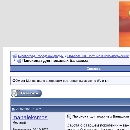
Кировоград - городской форум
>
Объявления. Частные и некоммерческие
Пансионат для пожилых Балашиха
Справка
Обмен
Меняю шило в хорошем состоянии на мыло не б/у и т.п.
22.02.2026, 18:02
mahaleksmos
Пансионат для пожилых Балашиха
Местный
Забота о старшем поколении – важ
активной жизнью. Пансионаты для
Регистрация: 03.10.2022