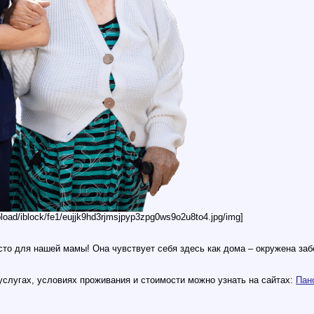
upload/iblock/fe1/eujjk9hd3rjmsjpyp3zpg0ws9o2u8to4.jpg/img]
сто для нашей мамы! Она чувствует себя здесь как дома – окружена заб
слугах, условиях проживания и стоимости можно узнать на сайтах:
Пан