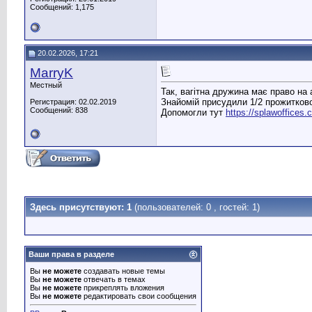
Сообщений: 1,175
20.02.2026, 17:21
MarryK
Местный
Так, вагітна дружина має право на 
Знайомій присудили 1/2 прожитково
Регистрация: 02.02.2019
Сообщений: 838
Допомогли тут
https://splawoffices
Здесь присутствуют: 1
(пользователей: 0 , гостей: 1)
Ваши права в разделе
Вы
не можете
создавать новые темы
Вы
не можете
отвечать в темах
Вы
не можете
прикреплять вложения
Вы
не можете
редактировать свои сообщения