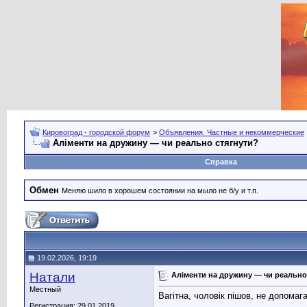
Кировоград - городской форум
>
Объявления. Частные и некоммерческие
Аліменти на дружину — чи реально стягнути?
Справка
Обмен
Меняю шило в хорошем состоянии на мыло не б/у и т.п.
19.02.2026, 19:19
Натали
Аліменти на дружину — чи реально
Местный
Вагітна, чоловік пішов, не допомаг
Регистрация: 29.01.2019