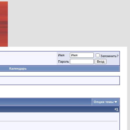
Имя
Запомнить?
Пароль
Календарь
Опции темы
#
1