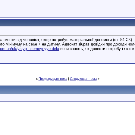
аліменти від чоловіка, якщо потребує матеріальної допомоги (ст. 84 СК)
го мінімуму на себе + на дитину. Адвокат зібрав довідки про доходи чол
.com.ua/uk/yslyg...semeynyye-dela
вони знають, як довести потребу і як с
«
Предыдущая тема
|
Следующая тема
»