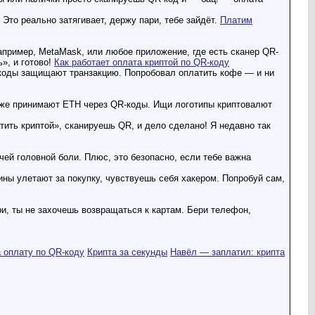
 Это реально затягивает, держу пари, тебе зайдёт.
Платим
апример, MetaMask, или любое приложение, где есть сканер QR-
», и готово!
Как работает оплата криптой по QR-коду
R-коды защищают транзакцию. Попробовал оплатить кофе — и ни
 уже принимают ETH через QR-коды. Ищи логотипы криптовалют
ить криптой», сканируешь QR, и дело сделано! Я недавно так
чей головной боли. Плюс, это безопасно, если тебе важна
ины улетают за покупку, чувствуешь себя хакером. Попробуй сам,
ри, ты не захочешь возвращаться к картам. Бери телефон,
 оплату по QR-коду
Крипта за секунды
Навёл — заплатил: крипта