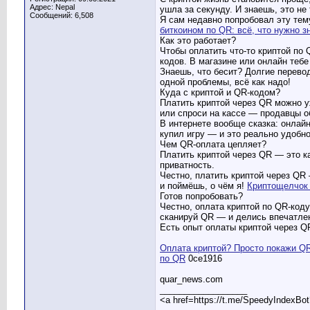
Адрес: Nepal
ушла за секунду. И знаешь, это не
Сообщений: 6,508
Я сам недавно попробовал эту тему
биткоином по QR: всё, что нужно з
Как это работает?
Чтобы оплатить что-то криптой по
кодов. В магазине или онлайн теб
Знаешь, что бесит? Долгие перево
одной проблемы, всё как надо!
Куда с криптой и QR-кодом?
Платить криптой через QR можно у
или спроси на кассе — продавцы 
В интернете вообще сказка: онлай
купил игру — и это реально удобно
Чем QR-оплата цепляет?
Платить криптой через QR — это ка
приватность.
Честно, платить криптой через QR 
и поймёшь, о чём я!
Криптощелчок
Готов попробовать?
Честно, оплата криптой по QR-коду
сканируй QR — и делись впечатле
Есть опыт оплаты криптой через Q
Оплата криптой? Просто покажи QR
по QR
0ce1916
quar_news.com
__________________
<a href=https://t.me/SpeedyIndexBo