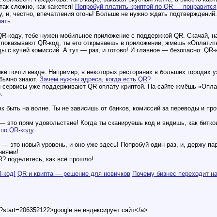
 так сложно, как кажется!
Попробуй платить криптой по QR — понравится
, и, честно, впечатления огонь! Больше не нужно ждать подтверждений.
нать
 QR-коду, тебе нужен мобильное приложение с поддержкой QR. Скачай, н
е показывают QR-код, ты его открываешь в приложении, жмёшь «Оплатить
ды с кучей комиссий. А тут — раз, и готово! И главное — безопасно: Q
же почти везде. Например, в некоторых ресторанах в больших городах
обычно знают.
Зачем нужны адреса, когда есть QR?
н-сервисы уже поддерживают QR-оплату криптой. На сайте жмёшь «Оплат
.
к быть на волне. Ты не зависишь от банков, комиссий за переводы и про
— это прям удовольствие! Когда ты сканируешь код и видишь, как битко
 по QR-коду
 — это новый уровень, и оно уже здесь! Попробуй один раз, и, держу па
ниями!
R? поделитесь, как всё прошло!
-код!
QR и крипта — решение для новичков
Почему бизнес переходит на
t?start=206352122>google не индексирует сайт</a>