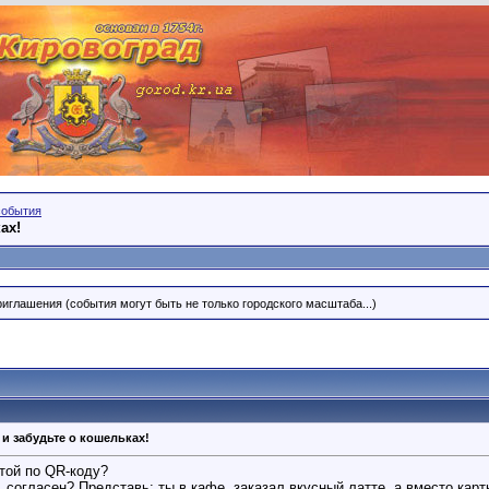
события
ах!
риглашения (события могут быть не только городского масштаба...)
и забудьте о кошельках!
птой по QR-коду?
, согласен? Представь: ты в кафе, заказал вкусный латте, а вместо кар