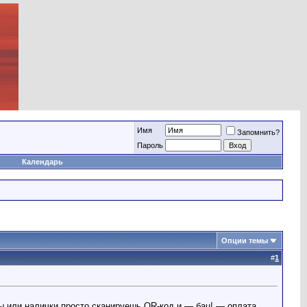
Имя
Запомнить?
Пароль
Календарь
Опции темы
#
1
ты или налички просто сканируешь QR-код и — бац! — оплата