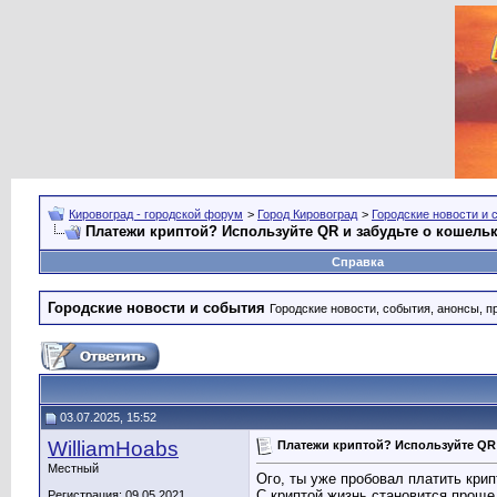
Кировоград - городской форум
>
Город Кировоград
>
Городские новости и 
Платежи криптой? Используйте QR и забудьте о кошельк
Справка
Городские новости и события
Городские новости, события, анонсы, п
03.07.2025, 15:52
WilliamHoabs
Платежи криптой? Используйте QR 
Местный
Ого, ты уже пробовал платить кри
С криптой жизнь становится проще
Регистрация: 09.05.2021