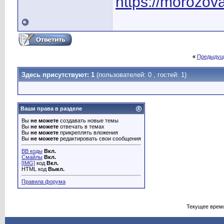
https://morozova
«
Предыдущ
Здесь присутствуют: 1
(пользователей: 0 , гостей: 1)
Ваши права в разделе
Вы
не можете
создавать новые темы
Вы
не можете
отвечать в темах
Вы
не можете
прикреплять вложения
Вы
не можете
редактировать свои сообщения
BB коды
Вкл.
Смайлы
Вкл.
[IMG]
код
Вкл.
HTML код
Выкл.
Правила форума
Текущее врем