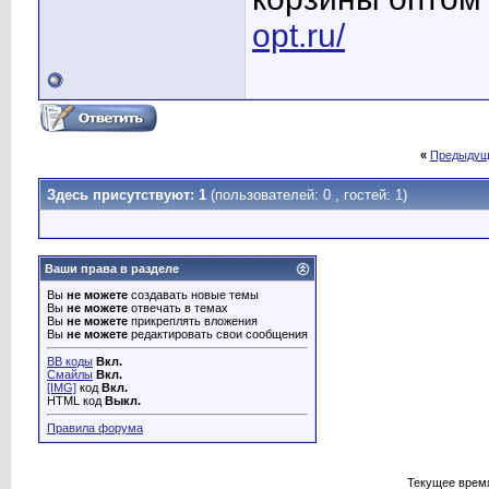
opt.ru/
«
Предыдущ
Здесь присутствуют: 1
(пользователей: 0 , гостей: 1)
Ваши права в разделе
Вы
не можете
создавать новые темы
Вы
не можете
отвечать в темах
Вы
не можете
прикреплять вложения
Вы
не можете
редактировать свои сообщения
BB коды
Вкл.
Смайлы
Вкл.
[IMG]
код
Вкл.
HTML код
Выкл.
Правила форума
Текущее врем