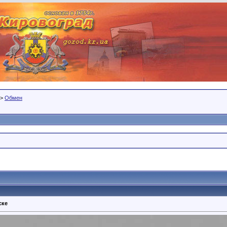
>
Обмен
ске