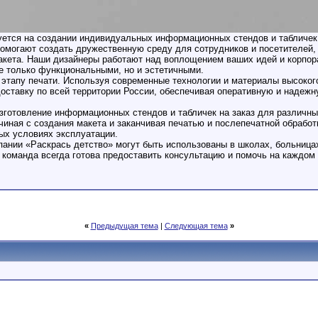
ется на создании индивидуальных информационных стендов и табличек 
могают создать дружественную среду для сотрудников и посетителей, 
акета. Наши дизайнеры работают над воплощением ваших идей и корпор
е только функциональными, но и эстетичными.
этапу печати. Используя современные технологии и материалы высокого
оставку по всей территории России, обеспечивая оперативную и надежну
зготовление информационных стендов и табличек на заказ для различны
чиная с создания макета и заканчивая печатью и послепечатной обрабо
ых условиях эксплуатации.
ании «Раскрась детство» могут быть использованы в школах, больница
а команда всегда готова предоставить консультацию и помочь на каждом
«
Предыдущая тема
|
Следующая тема
»