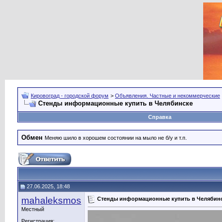
Кировоград - городской форум
>
Объявления. Частные и некоммерческие
Стенды информационные купить в Челябинске
Справка
Обмен
Меняю шило в хорошем состоянии на мыло не б/у и т.п.
27.06.2025, 18:48
mahaleksmos
Стенды информационные купить в Челябин
Местный
Регистрация: