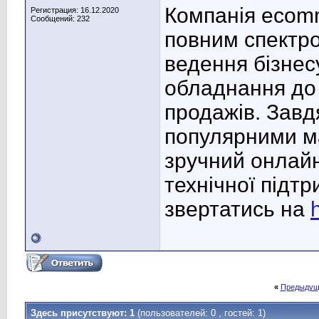
Компанія ecomm
Регистрация: 16.12.2020
Сообщений: 232
повним спектр
ведення бізнес
обладнання до
продажів. Завд
популярними м
зручний онлайн
технічної підт
звертатись на
«
Предыдущ
Здесь присутствуют: 1
(пользователей: 0 , гостей: 1)