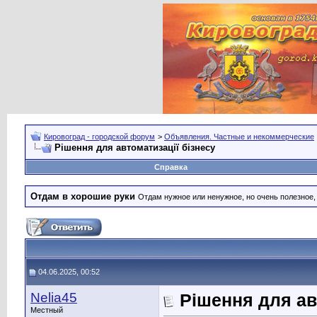
Кировоград - городской форум
>
Объявления. Частные и некоммерческие
Рішення для автоматизації бізнесу
Справка
Отдам в хорошие руки
Отдам нужное или ненужное, но очень полезное
04.06.2025, 00:52
Nelia45
Рішення для ав
Местный