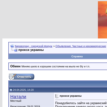
Кировоград - городской форум
>
Объявления. Частные и некоммерческие
прокси украины
Справка
Обмен
Меняю шило в хорошем состоянии на мыло не б/у и т.п.
24.04.2025, 14:20
Натали
прокси украины
Местный
Понадобилось зайти на украинский
Подключение заняло около часа, т
Регистрация: 29.01.2019