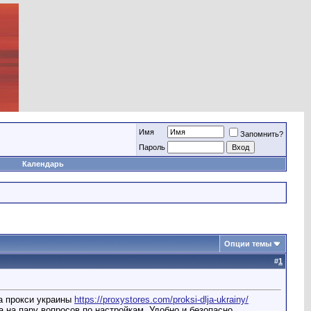
Имя
Запомнить?
Пароль
Календарь
Опции темы
#
1
а прокси украины
https://proxystores.com/proksi-dlja-ukrainy/
 на пару вопросов по настройкам. Удобно и безопасно.