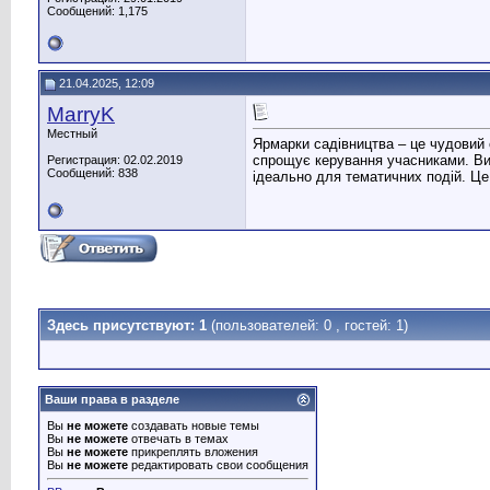
Сообщений: 1,175
21.04.2025, 12:09
MarryK
Местный
Ярмарки садівництва – це чудовий 
спрощує керування учасниками. Ви
Регистрация: 02.02.2019
Сообщений: 838
ідеально для тематичних подій. Це
Здесь присутствуют: 1
(пользователей: 0 , гостей: 1)
Ваши права в разделе
Вы
не можете
создавать новые темы
Вы
не можете
отвечать в темах
Вы
не можете
прикреплять вложения
Вы
не можете
редактировать свои сообщения