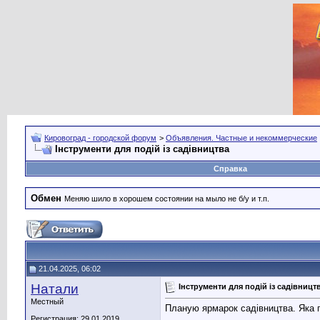
Кировоград - городской форум
>
Объявления. Частные и некоммерческие
Інструменти для подій із садівництва
Справка
Обмен
Меняю шило в хорошем состоянии на мыло не б/у и т.п.
21.04.2025, 06:02
Натали
Інструменти для подій із садівницт
Местный
Планую ярмарок садівництва. Яка
Регистрация: 29.01.2019