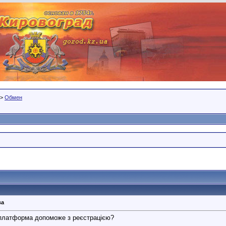
>
Обмен
ва
 платформа допоможе з реєстрацією?