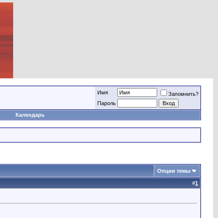
Имя
Запомнить?
Пароль
Календарь
Опции темы
#
1