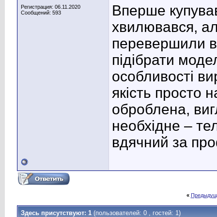
Вперше купував
Регистрация: 06.11.2020
Сообщений: 593
хвилювався, а
перевершили вс
підібрати модел
особливості ви
якість просто н
оброблена, виг
необхідне – те
вдячний за про
«
Предыдущ
Здесь присутствуют: 1
(пользователей: 0 , гостей: 1)