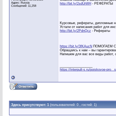
Адрес: Russia
http://bit.ly/2sdUrWH
- РЕФЕРАТЫ
Сообщений: 11,258
Курсовые, рефераты, дипломные на
Устали от написания работ для инс
http://bit.ly/2PdnQcz
- Рефераты
https://bit.ly/3fKAucN
ПОМОГАЕМ С
Обращаясь к нам – вы гарантирова
Напишем для вас все виды работ, 
__________________
https://interpult-s.ru/poiskovoe-pro...
Здесь присутствуют: 1
(пользователей: 0 , гостей: 1)