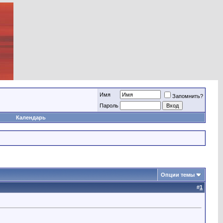
Имя
Запомнить?
Пароль
Календарь
Опции темы
#
1