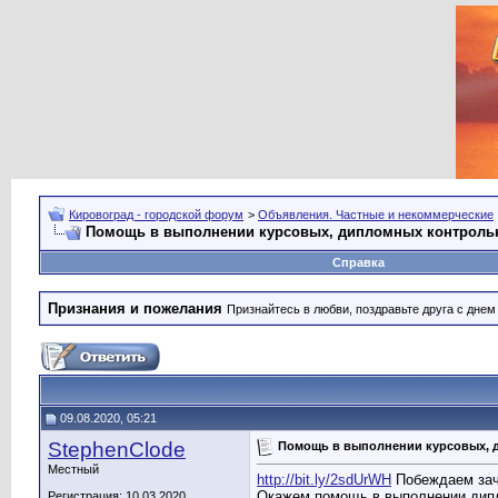
Кировоград - городской форум
>
Объявления. Частные и некоммерческие
Помощь в выполнении курсовых, дипломных контрольн
Справка
Признания и пожелания
Признайтесь в любви, поздравьте друга с дне
09.08.2020, 05:21
StephenClode
Помощь в выполнении курсовых, д
Местный
http://bit.ly/2sdUrWH
Побеждаем зач
Окажем помощь в выполнении дипл
Регистрация: 10.03.2020