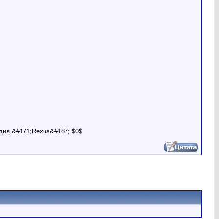
дия &#171;Rexus&#187; $0$