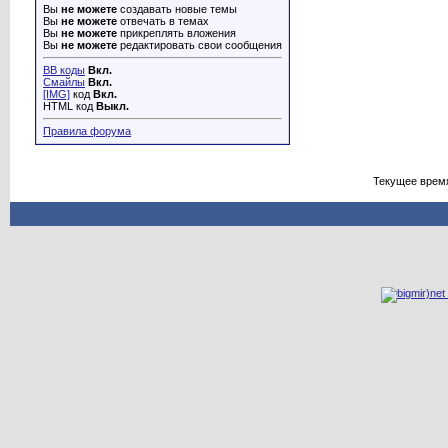
Вы
не можете
создавать новые темы
Вы
не можете
отвечать в темах
Вы
не можете
прикреплять вложения
Вы
не можете
редактировать свои сообщения
BB коды
Вкл.
Смайлы
Вкл.
[IMG]
код
Вкл.
HTML код
Выкл.
Правила форума
Текущее врем