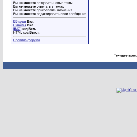
Вы
не можете
создавать новые темы
Вы
не можете
отвечать в темах
Вы
не можете
прикреплять вложения
Вы
не можете
редактировать свои сообщения
BB коды
Вкл.
Смайлы
Вкл.
[IMG]
код
Вкл.
HTML код
Выкл.
Правила форума
Текущее врем