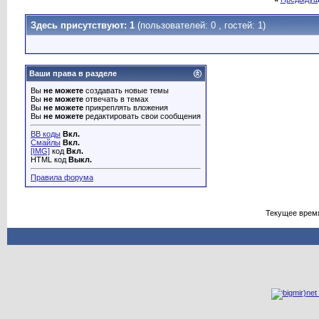
Здесь присутствуют: 1
(пользователей: 0 , гостей: 1)
Ваши права в разделе
Вы
не можете
создавать новые темы
Вы
не можете
отвечать в темах
Вы
не можете
прикреплять вложения
Вы
не можете
редактировать свои сообщения
BB коды
Вкл.
Смайлы
Вкл.
[IMG]
код
Вкл.
HTML код
Выкл.
Правила форума
Текущее врем