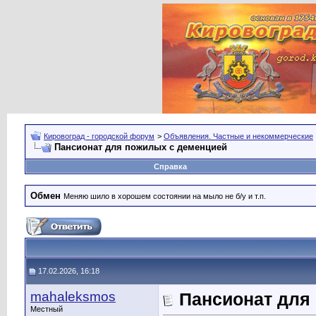
Кировоград - городской форум
>
Объявления. Частные и некоммерческие
Пансионат для пожилых с деменцией
Справка
Обмен
Меняю шило в хорошем состоянии на мыло не б/у и т.п.
17.02.2026, 16:18
mahaleksmos
Пансионат для
Местный