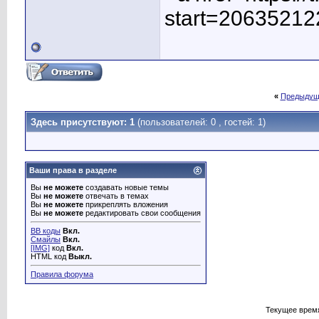
start=20635212
«
Предыдущ
Здесь присутствуют: 1
(пользователей: 0 , гостей: 1)
Ваши права в разделе
Вы
не можете
создавать новые темы
Вы
не можете
отвечать в темах
Вы
не можете
прикреплять вложения
Вы
не можете
редактировать свои сообщения
BB коды
Вкл.
Смайлы
Вкл.
[IMG]
код
Вкл.
HTML код
Выкл.
Правила форума
Текущее врем