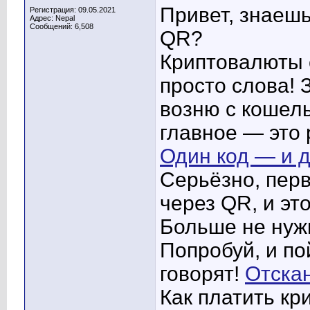
Привет, знаешь
Регистрация: 09.05.2021
Адрес: Nepal
Сообщений: 6,508
QR?
Криптовалюты 
просто слова! 
возню с кошель
главное — это 
Один код — и д
Серьёзно, перв
через QR, и эт
Больше не нужн
Попробуй, и по
говорят!
Отска
Как платить кр