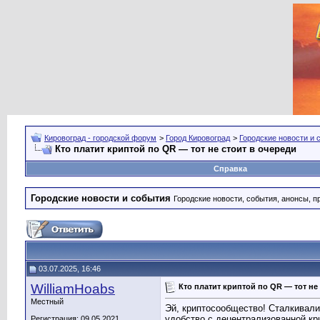
Кировоград - городской форум
>
Город Кировоград
>
Городские новости и 
Кто платит криптой по QR — тот не стоит в очереди
Справка
Городские новости и события
Городские новости, события, анонсы, п
03.07.2025, 16:46
WilliamHoabs
Кто платит криптой по QR — тот не
Местный
Эй, криптосообщество! Сталкивалис
удобство с децентрализованной к
Регистрация: 09.05.2021