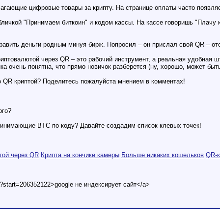
агающие цифровые товары за крипту. На странице оплаты часто появляетс
личкой "Принимаем биткоин" и кодом кассы. На кассе говоришь "Плачу к
тправить деньги родным минуя бирж. Попросил – он прислал свой QR – от
риптовалютой через QR – это рабочий инструмент, а реальная удобная 
а очень понятна, что прямо новичок разберется (ну, хорошо, может быт
о QR криптой? Поделитесь пожалуйста мнением в комментах!
ого?
ринимающие BTC по коду? Давайте создадим список клевых точек!
той через QR
Крипта на кончике камеры
Больше никаких кошельков
QR-к
t?start=206352122>google не индексирует сайт</a>