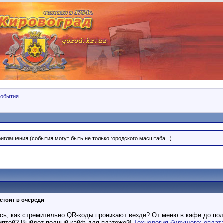
события
риглашения (события могут быть не только городского масштаба...)
 стоит в очереди
ь, как стремительно QR-коды проникают везде? От меню в кафе до получ
риптой? Выйдет полный кайф для платежей!
Технология будущего: оплат