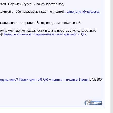
я "Pay with Crypto" и показывается код.
риптой", тебе показывают код – оплатил!
Технология будущего:
сканировал – отправил! Быстрее долгих объяснений.
штука, улучшение надежности и шаг к простому использованию
ь)!
Больше клиентов: предложите оплату криптой по QR
од на чеке? Плати криптой!
QR + крипта = плати в 1 клик
b7d2100