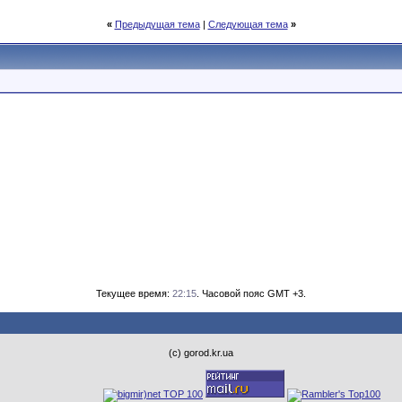
«
Предыдущая тема
|
Следующая тема
»
Текущее время:
22:15
. Часовой пояс GMT +3.
(с) gorod.kr.ua