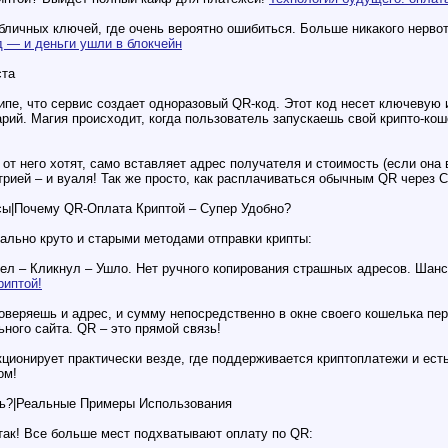
убличных ключей, где очень вероятно ошибиться. Больше никакого нерво
 — и деньги ушли в блокчейн
ста
ципе, что сервис создает одноразовый QR-код. Этот код несет ключевую
арий. Магия происходит, когда пользователь запускаешь свой крипто-ко
от него хотят, само вставляет адрес получателя и стоимость (если она 
трией – и вуаля! Так же просто, как расплачиваться обычным QR через
ы|Почему QR-Оплата Криптой – Супер Удобно?
ально круто и старыми методами отправки крипты:
ел – Кликнул – Ушло. Нет ручного копирования страшных адресов. Шанс
риптой!
веряешь и адрес, и сумму непосредственно в окне своего кошелька пе
ного сайта. QR – это прямой связь!
ционирует практически везде, где поддерживается криптоплатежи и есть
ом!
ть?|Реальные Примеры Использования
 так! Все больше мест подхватывают оплату по QR: