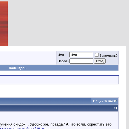
Имя
Запомнить?
Пароль
Календарь
Опции темы
#
1
ения скидок... Удобно же, правда? А что если, скрестить это
а криптовалютой по QR-коду