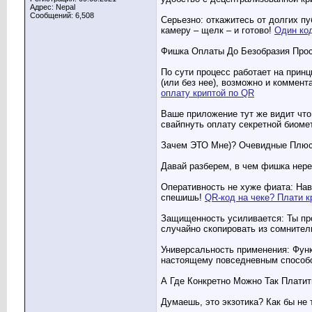
Адрес: Nepal
Сообщений: 6,508
Серьезно: откажитесь от долгих п
камеру – щелк – и готово!
Один код
Фишка Оплаты До Безобразия Про
По сути процесс работает на прин
(или без нее), возможно и коммент
оплату криптой по QR
Ваше приложение тут же видит что 
свайпнуть оплату секретной биоме
Зачем ЭТО Мне)? Очевидные Плюс
Давай разберем, в чем фишка нере
Оперативность не хуже фиата: Нав
спешишь!
QR-код на чеке? Плати к
Защищенность усиливается: Ты про
случайно скопировать из сомнитель
Универсальность применения: Функ
настоящему повседневным способ
А Где Конкретно Можно Так Плати
Думаешь, это экзотика? Как бы не