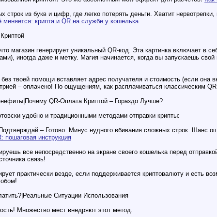
х строк из букв и цифр, где легко потерять деньги. Хватит нервотрепки
 меняется: крипта и QR на службе у кошелька
 Криптой
 что магазин генерирует уникальный QR-код. Эта картинка включает в с
ми), иногда даже и метку. Магия начинается, когда вы запускаешь свой
 без твоей помощи вставляет адрес получателя и стоимость (если она в
трией – оплачено! По ощущениям, как расплачиваться классическим QR 
нефиты|Почему QR-Оплата Криптой – Гораздо Лучше?
товски удобно и традиционными методами отправки крипты:
 Подтверждай – Готово. Минус нудного вбивания сложных строк. Шанс о
: пошаговая инструкция
руешь все непосредственно на экране своего кошелька перед отправкой.
сточника связь!
ирует практически везде, если поддерживается криптовалюту и есть во
обом!
Платить?|Реальные Ситуации Использования
ность! Множество мест внедряют этот метод: