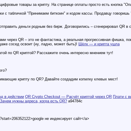
ифровые товары за крипту. На странице оплаты просто есть кнопка "Опл
и с табличкой "Принимаем биткоин" и кодом кассы. Продавцу говоришь 
о отправить деньги родным без бирж. Договорились – сгенерировал QR в
нами через QR – это не фантастика, а реальная прогрессивная фишка, п
даже сосед освоит (ну, ладно, может быть)!
Щёлк — и крипта ушла
атой по QR криптой? Расскажите очень интересно мнением тут!
ого?
нимающие крипту по QR? Давайте создадим копилку клевых мест!
од в действии
QR Crypto Checkout — Расчёт криптой через QR
Плати с в
Зачем нужны адреса, когда есть QR?
a94784c
t?start=206352122>google не индексирует сайт</a>