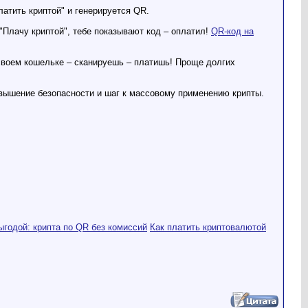
атить криптой" и генерируется QR.
"Плачу криптой", тебе показывают код – оплатил!
QR-код на
 своем кошельке – сканируешь – платишь! Проще долгих
овышение безопасности и шаг к массовому применению крипты.
ыгодой: крипта по QR без комиссий
Как платить криптовалютой