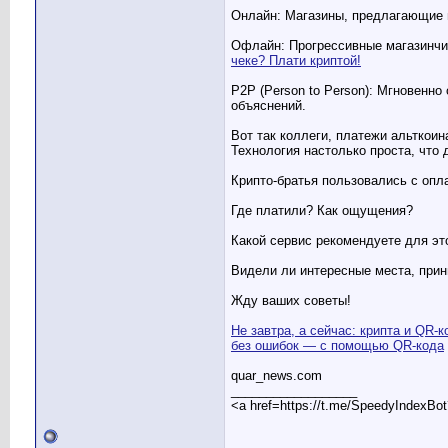
Онлайн: Магазины, предлагающие ц
Офлайн: Прогрессивные магазинчик
чеке? Плати криптой!
P2P (Person to Person): Мгновенн
объяснений.
Вот так коллеги, платежи альткои
Технология настолько проста, что 
Крипто-братья пользовались с опл
Где платили? Как ощущения?
Какой сервис рекомендуете для эт
Видели ли интересные места, при
Жду ваших советы!
Не завтра, а сейчас: крипта и QR-к
без ошибок — с помощью QR-кода
quar_news.com
__________________
<a href=https://t.me/SpeedyIndexBo