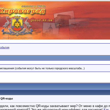
события
риглашения (события могут быть не только городского масштаба...)
з QR-коды
дели, как повсеместно QR-коды захватывают мир? От меню в кафе до по
лизованной криптой? Это же абсолютный wow-эффект для расчетов!
Как