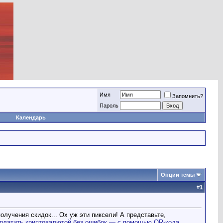
Имя
Запомнить?
Пароль
Календарь
Опции темы
#
1
лучения скидок... Ох уж эти пиксели! А представьте,
 платить криптовалютой без ошибок — с помощью QR-кода