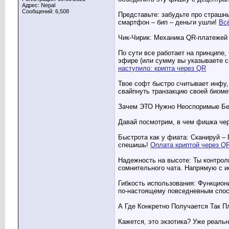
Адрес: Nepal
Сообщений: 6,508
Представьте: забудьте про страшны
смартфон – бип – деньги ушли!
Всё
Чик-Чирик: Механика QR-платежей
По сути все работает на принципе,
эфире (или сумму вы указываете са
наступило: крипта через QR
Твое софт быстро считывает инфу,
свайпнуть транзакцию своей биоме
Зачем ЭТО Нужно Неоспоримые Бе
Давай посмотрим, в чем фишка чер
Быстрота как у фиата: Сканируй –
спешишь!
Оплата криптой через QR
Надежность на высоте: Ты контроли
сомнительного чата. Напрямую с и
Гибкость использования: Функцион
по-настоящему повседневным спос
А Где Конкретно Получается Так 
Кажется, это экзотика? Уже реаль