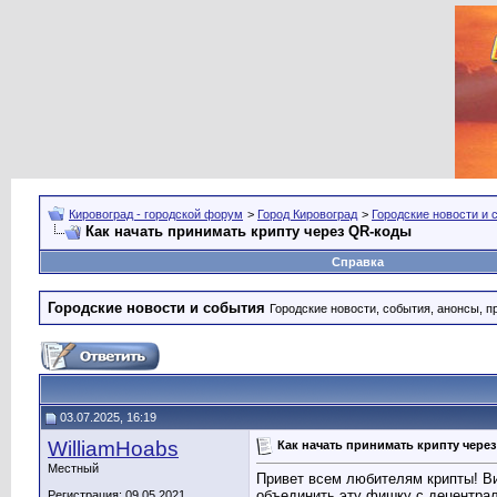
Кировоград - городской форум
>
Город Кировоград
>
Городские новости и 
Как начать принимать крипту через QR-коды
Справка
Городские новости и события
Городские новости, события, анонсы, п
03.07.2025, 16:19
WilliamHoabs
Как начать принимать крипту чере
Местный
Привет всем любителям крипты! Ви
объединить эту фишку с децентра
Регистрация: 09.05.2021