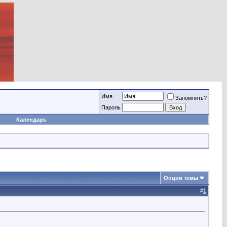
Имя
Запомнить?
Пароль
Календарь
Опции темы
#
1