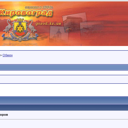
>
Обмен
торов