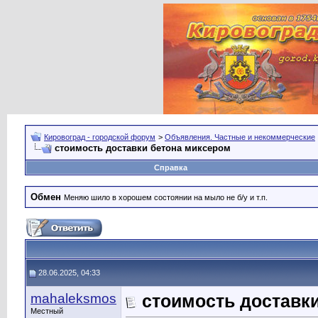
Кировоград - городской форум
>
Объявления. Частные и некоммерческие
стоимость доставки бетона миксером
Справка
Обмен
Меняю шило в хорошем состоянии на мыло не б/у и т.п.
28.06.2025, 04:33
mahaleksmos
стоимость доставк
Местный