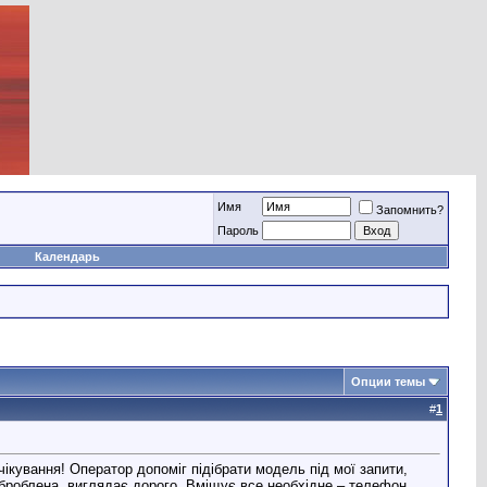
Имя
Запомнить?
Пароль
Календарь
Опции темы
#
1
ікування! Оператор допоміг підібрати модель під мої запити,
 оброблена, виглядає дорого. Вміщує все необхідне – телефон,