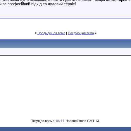
 за професійний підхід та чудовий сервіс!
«
Предыдущая тема
|
Следующая тема
»
Текущее время:
06:14
. Часовой пояс GMT +3.