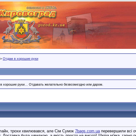
>
Отдам в хорошие руки
, в хорошие руки… Отдавать желательно безвозмездно или даром.
лайн, трохи хвилювався, але Сім Сумок
7bags.com.ua
перевершили всі оч
у. Доставка була швидкою, а якість просто на висоті! Шкіра м'яка, гарно