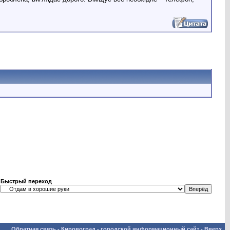
Быстрый переход
Обратная связь
-
Кировоград - городской информационный сайт
-
Вверх