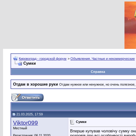
Кировоград - городской форум
>
Объявления. Частные и некоммерческие
Сумки
Справка
Отдам в хорошие руки
Отдам нужное или ненужное, но очень полезное
21.03.2025, 17:59
Viktor099
Сумки
Местный
Вперше купував чоловічу сумку он
розповів про всі особливості вироб
Регистрация: 06.11.2020