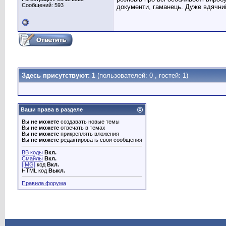
Сообщений: 593
документи, гаманець. Дуже вдячний
Здесь присутствуют: 1
(пользователей: 0 , гостей: 1)
Ваши права в разделе
Вы
не можете
создавать новые темы
Вы
не можете
отвечать в темах
Вы
не можете
прикреплять вложения
Вы
не можете
редактировать свои сообщения
BB коды
Вкл.
Смайлы
Вкл.
[IMG]
код
Вкл.
HTML код
Выкл.
Правила форума