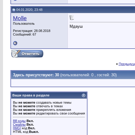
04.01.2020, 23:48
Molle
Пользователь
Мдауш
Регистрация: 28.08.2018
Сообщений: 67
«
Предыдущ
Здесь присутствуют: 30
(пользователей: 0 , гостей: 30)
Ваши права в разделе
Вы
не можете
создавать новые темы
Вы
не можете
отвечать в темах
Вы
не можете
прикреплять вложения
Вы
не можете
редактировать свои сообщения
BB коды
Вкл.
Смайлы
Вкл.
[IMG]
код
Вкл.
HTML код
Выкл.