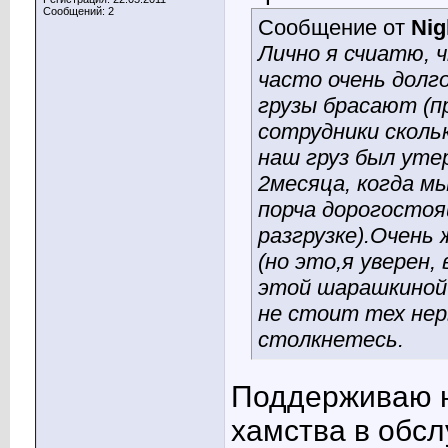
Сообщений: 2
Сообщение от
Nig
Лично я счиатю, 
часто очень долг
грузы брасают (пр
сотрудники скольк
наш груз был утер
2месяца, когда мы
порча дорогостоя
разгрузке).Очень
(но это,я уверен,
этой шарашкиной 
не стоит тех нер
столкнетесь.
Поддерживаю н
хамства в обс