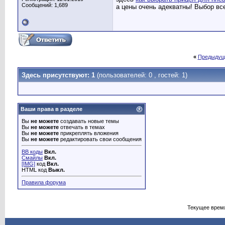
Сообщений: 1,689
а цены очень адекватны! Выбор вс
«
Предыдущ
Здесь присутствуют: 1
(пользователей: 0 , гостей: 1)
Ваши права в разделе
Вы
не можете
создавать новые темы
Вы
не можете
отвечать в темах
Вы
не можете
прикреплять вложения
Вы
не можете
редактировать свои сообщения
BB коды
Вкл.
Смайлы
Вкл.
[IMG]
код
Вкл.
HTML код
Выкл.
Правила форума
Текущее врем