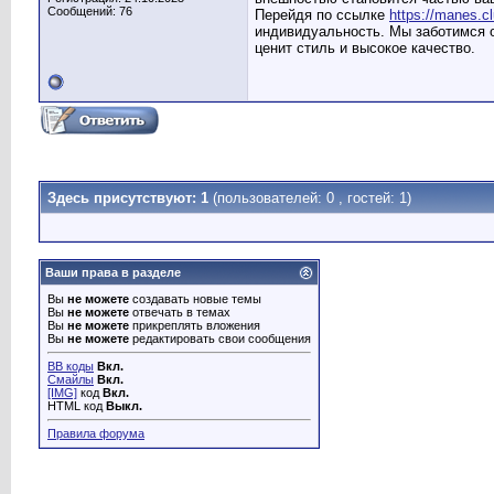
Сообщений: 76
Перейдя по ссылке
https://manes.c
индивидуальность. Мы заботимся о
ценит стиль и высокое качество.
Здесь присутствуют: 1
(пользователей: 0 , гостей: 1)
Ваши права в разделе
Вы
не можете
создавать новые темы
Вы
не можете
отвечать в темах
Вы
не можете
прикреплять вложения
Вы
не можете
редактировать свои сообщения
BB коды
Вкл.
Смайлы
Вкл.
[IMG]
код
Вкл.
HTML код
Выкл.
Правила форума