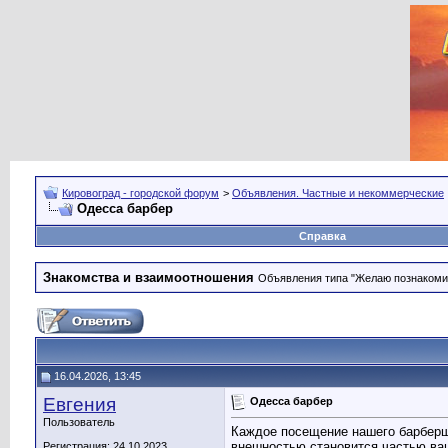
Кировоград - городской форум
>
Объявления. Частные и некоммерческие
Одесса барбер
Справка
Знакомства и взаимоотношения
Объявления типа "Желаю познакомить
16.04.2026, 13:45
Евгения
Одесса барбер
Пользователь
Каждое посещение нашего барбершо
внешностью становится частью ва
Регистрация: 24.10.2023