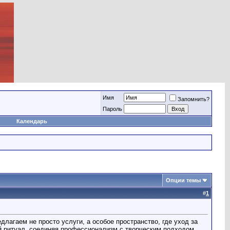
Имя
Запомнить?
Пароль
Календарь
Опции темы
#
1
агаем не просто услуги, а особое пространство, где уход за
й ритуал, соединяя профессионализм с творческим подходом.