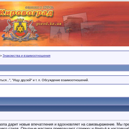
>
Знакомства и взаимоотношения
ся...", "Ищу друзей" и т. п. Обсуждение взаимоотношений.
па дарит новые впечатления и вдохновляет на самовыражение. Мы предл
шего стиля. Опытные мастера превращают стрижку и бритьё в настоящи