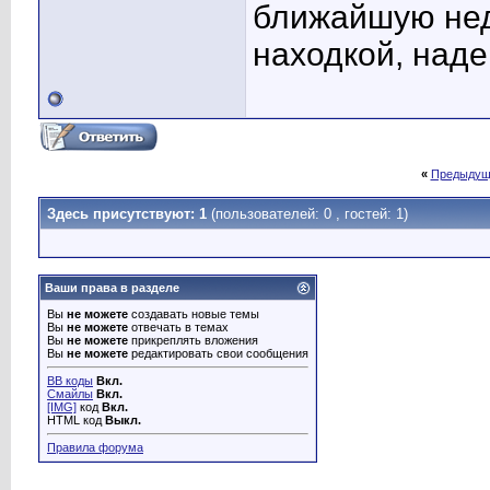
ближайшую нед
находкой, наде
«
Предыдущ
Здесь присутствуют: 1
(пользователей: 0 , гостей: 1)
Ваши права в разделе
Вы
не можете
создавать новые темы
Вы
не можете
отвечать в темах
Вы
не можете
прикреплять вложения
Вы
не можете
редактировать свои сообщения
BB коды
Вкл.
Смайлы
Вкл.
[IMG]
код
Вкл.
HTML код
Выкл.
Правила форума