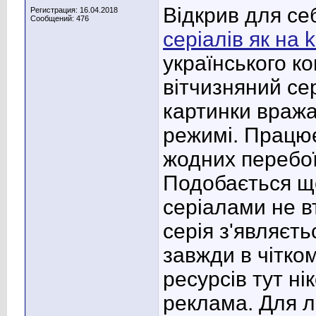
Відкрив для се
Регистрация: 16.04.2018
Сообщений: 476
серіалів як на 
українського к
вітчизняний се
картинки вража
режимі. Працю
жодних перебої
Подобається щ
серіалами не в
серія з'являєт
завжди в чітком
ресурсів тут ні
реклама. Для л