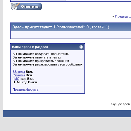
«
Предыдущ
Здесь присутствуют: 1
(пользователей: 0 , гостей: 1)
Ваши права в разделе
Вы
не можете
создавать новые темы
Вы
не можете
отвечать в темах
Вы
не можете
прикреплять вложения
Вы
не можете
редактировать свои сообщения
BB коды
Вкл.
Смайлы
Вкл.
[IMG]
код
Вкл.
HTML код
Выкл.
Правила форума
Текущее врем