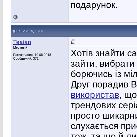
подарунок.
07.12.2025, 16:06
Teatan
Местный
Хотів знайти с
Регистрация: 19.08.2018
Сообщений: 371
зайти, вибрати 
борючись із мі
Друг порадив 
використав
, що
трендових сері
просто шикарни
слухається при
теж, та ще й ди