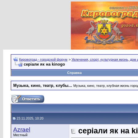
Кировоград - городской форум
>
Увлечения, спорт, культурная жизнь, дом
серіали як на kinogo
Справка
Музыка, кино, театр, клубы...
Музыка, кино, театр, клубная жизнь город
23.11.2025, 10:20
Azrael
серіали як на k
Местный