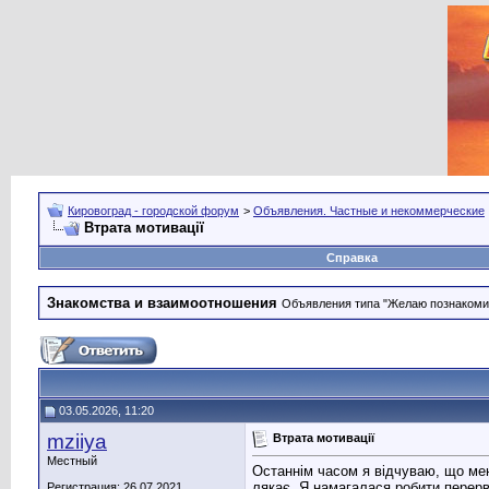
Кировоград - городской форум
>
Объявления. Частные и некоммерческие
Втрата мотивації
Справка
Знакомства и взаимоотношения
Объявления типа "Желаю познакомить
03.05.2026, 11:20
mziiya
Втрата мотивації
Местный
Останнім часом я відчуваю, що мені
лякає. Я намагалася робити перерв
Регистрация: 26.07.2021