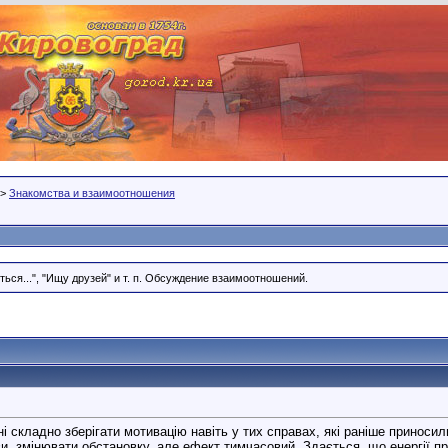
>
Знакомства и взаимоотношения
ся...", "Ищу друзей" и т. п. Обсуждение взаимоотношений.
 складно зберігати мотивацію навіть у тих справах, які раніше приносил
и, змінювати обстановку, але ефект тимчасовий. Здається, що енергії пр