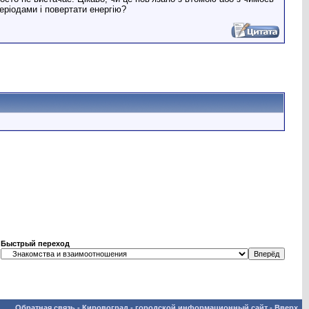
еріодами і повертати енергію?
Быстрый переход
Обратная связь
-
Кировоград - городской информационный сайт
-
Вверх