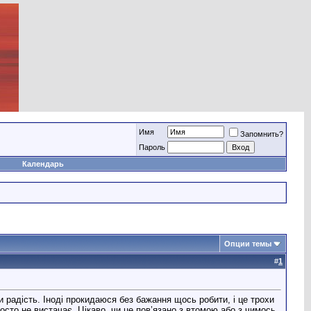
Имя
Запомнить?
Пароль
Календарь
Опции темы
#
1
и радість. Іноді прокидаюся без бажання щось робити, і це трохи
осто не вистачає. Цікаво, чи це пов’язано з втомою або з чимось