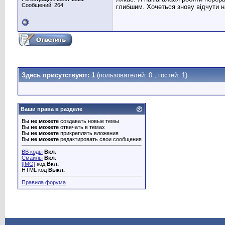
Сообщений: 264
глибшим. Хочеться знову відчути н
Здесь присутствуют: 1
(пользователей: 0 , гостей: 1)
Ваши права в разделе
Вы
не можете
создавать новые темы
Вы
не можете
отвечать в темах
Вы
не можете
прикреплять вложения
Вы
не можете
редактировать свои сообщения
BB коды
Вкл.
Смайлы
Вкл.
[IMG]
код
Вкл.
HTML код
Выкл.
Правила форума