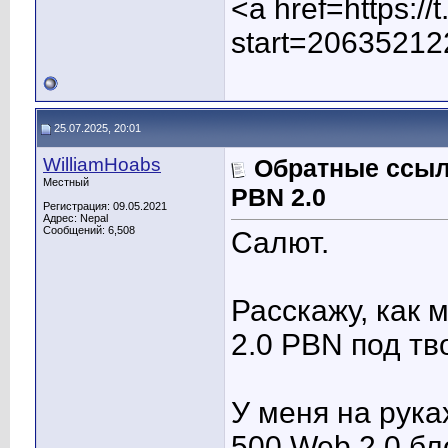
<a href=https:/
start=20635212
25.07.2025, 20:01
WilliamHoabs
Обратные ссыл
Местный
PBN 2.0
Регистрация: 09.05.2021
Адрес: Nepal
Сообщений: 6,508
Салют.
Расскажу, как
2.0 PBN под тв
У меня на рука
500 Web 2.0 бл