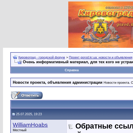
Кировоград - городской форум
>
Проект gorod.kr.ua: новости и объявления
Очень информативный материал, для тех кого не устра
Справка
Новости проекта, объявления администрации
Новости проекта. 
25.07.2025, 19:23
WilliamHoabs
Обратные ссыл
Местный