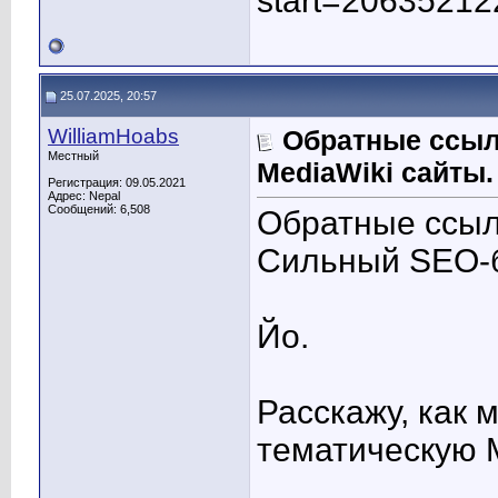
start=20635212
25.07.2025, 20:57
WilliamHoabs
Обратные ссылк
Местный
MediaWiki сайты.
Регистрация: 09.05.2021
Адрес: Nepal
Сообщений: 6,508
Обратные ссыл
Сильный SEO-б
Йо.
Расскажу, как 
тематическую M