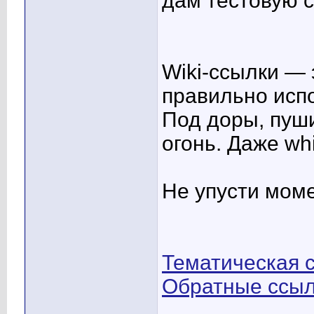
дам тестовую с
Wiki-ссылки —
правильно исп
Под доры, пуш
огонь. Даже whi
Не упусти моме
Тематическая с
Обратные ссы