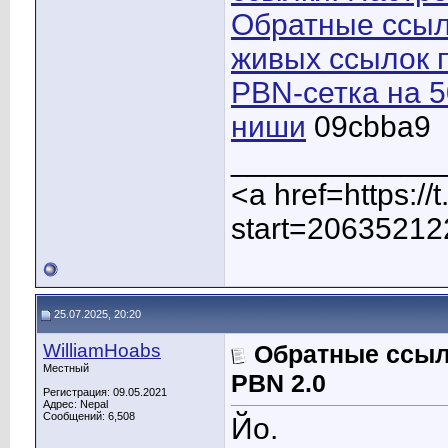
Обратные ссыл
живых ссылок 
PBN-сетка на 
ниши
09cbba9
____________
<a href=https:/
start=20635212
25.07.2025, 20:20
WilliamHoabs
Обратные ссыл
Местный
PBN 2.0
Регистрация: 09.05.2021
Адрес: Nepal
Сообщений: 6,508
Йо.