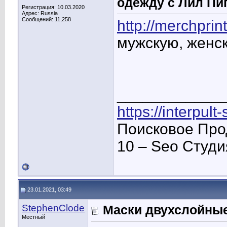
одежду с Лил Пи
Регистрация: 10.03.2020
Адрес: Russia
Сообщений: 11,258
http://merchprint
мужскую, женс
____________
https://interpult
Поисковое Про
10 – Seo Студ
23.01.2021, 03:49
StephenClode
Маски двухслойные 
Местный