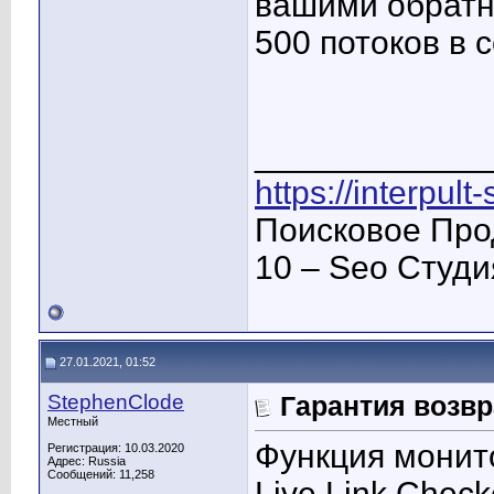
вашими обратн
500 потоков в с
____________
https://interpult
Поисковое Про
10 – Seo Студ
27.01.2021, 01:52
StephenClode
Гарантия возвр
Местный
Функция монит
Регистрация: 10.03.2020
Адрес: Russia
Сообщений: 11,258
Live Link Check