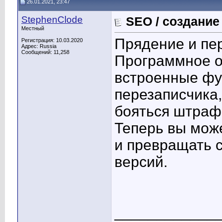
26.01.2021, 23:47
StephenClode
SEO / создание
Местный
Прядение и пе
Регистрация: 10.03.2020
Адрес: Russia
Сообщений: 11,258
Программное 
встроенные фу
перезаписчика
бояться штраф
Теперь вы мож
и превращать с
версий.
____________