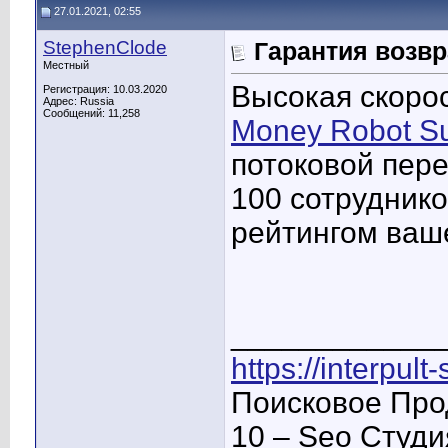
27.01.2021, 02:55
StephenClode
Гарантия возвр
Местный
Высокая скоро
Регистрация: 10.03.2020
Адрес: Russia
Сообщений: 11,258
Money Robot Su
потоковой пере
100 сотрудник
рейтингом ваше
____________
https://interpult
Поисковое Про
10 – Seo Студ