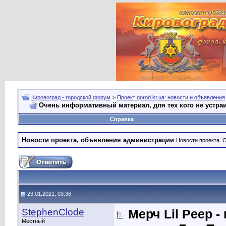
Кировоград - городской форум
>
Проект gorod.kr.ua: новости и объявления
Очень информативный материал, для тех кого не устра
Справка
Новости проекта, объявления администрации
Новости проекта. 
23.01.2021, 03:36
StephenClode
Мерч Lil Peep 
Местный