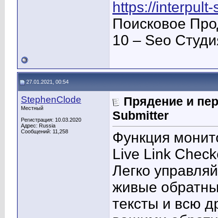
https://interpult
Поисковое Про
10 – Seo Студ
27.01.2021, 00:54
StephenClode
Прядение и пер
Местный
Submitter
Регистрация: 10.03.2020
Адрес: Russia
Сообщений: 11,258
Функция монит
Live Link Check
Легко управляй
живые обратны
тексты и всю 