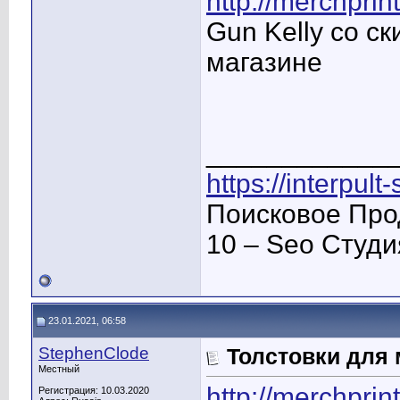
http://merchprint
Gun Kelly со ск
магазине
____________
https://interpult
Поисковое Про
10 – Seo Студ
23.01.2021, 06:58
StephenClode
Толстовки для
Местный
http://merchprint
Регистрация: 10.03.2020