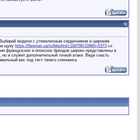
#
2
. Выбирай модели с утяжеленным сердечником и широким
 на щуку
https://flagman.ua/ru/bleshni/c168795/10960=5373
со
рии французских и японских брендов широко представлены в
, но и служит дополнительной точкой атаки. Веди снасть
вильный вес под тест твоего спиннинга.