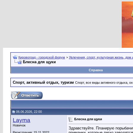
Кировоград - городской форум
>
Увлечения, спорт, культурная жизнь, дом
Блесна для щуки
Справка
Спорт, активный отдых, туризм
Спорт, все виды активного отдыха, ох
06.06.2026, 22:00
Layma
Блесна для щуки
Новичок
Здравствуйте. Планирую порыбачи
приманки, которые легко заводятс
Регистрация: 15.11.2022