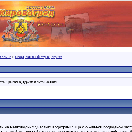
 и семья
>
Спорт, активный отдых, туризм
ота и рыбалка, туризм и путешествия.
ть на мелководных участках водохранилища с обильной подводной рас
я на самой медленной скорости проводки и создают мощную вибрацию. Ч