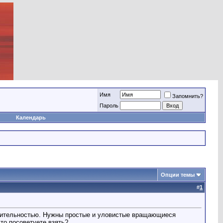
Имя
Запомнить?
Пароль
Календарь
Опции темы
#
1
тительностью. Нужны простые и уловистые вращающиеся
то посоветуете взять?