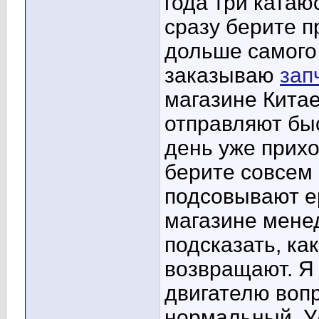
года три катаю
сразу берите 
дольше самого
заказываю
зап
магазине Китае
отправляют бы
день уже прих
берите совсем 
подсовывают ер
магазине мене
подсказать, ка
возвращают. Я 
двигателю вопр
нормальный. У