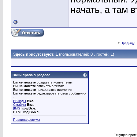
начать, а там в
«
Предыдущ
Здесь присутствуют: 1
(пользователей: 0 , гостей: 1)
Ваши права в разделе
Вы
не можете
создавать новые темы
Вы
не можете
отвечать в темах
Вы
не можете
прикреплять вложения
Вы
не можете
редактировать свои сообщения
BB коды
Вкл.
Смайлы
Вкл.
[IMG]
код
Вкл.
HTML код
Выкл.
Правила форума
Текущее врем