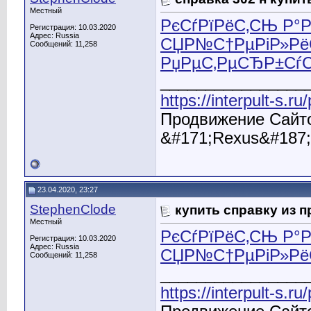
Местный
РєСѓРїРёС‚СЊ Р°Р
Регистрация: 10.03.2020
Адрес: Russia
СЏР№С†РµРіР»РёС
Сообщений: 11,258
РџРµС‚РµСЂР±Сѓ
________________
https://interpult-s.r
Продвижение Сайто
&#171;Rexus&#187;
23.04.2020, 23:27
StephenClode
купить справку из 
Местный
РєСѓРїРёС‚СЊ Р°Р
Регистрация: 10.03.2020
Адрес: Russia
СЏР№С†РµРіР»Рё
Сообщений: 11,258
________________
https://interpult-s.r