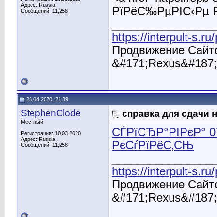
Адрес: Russia
РїРёС‰РµРІС‹Рµ 
Сообщений: 11,258
________________
https://interpult-s.r
Продвижение Сайто
&#171;Rexus&#187;
23.04.2020, 21:39
StephenClode
справка для сдачи н
Местный
СЃРїСЂР°РІРєР° 
Регистрация: 10.03.2020
Адрес: Russia
РєСѓРїРёС‚СЊ
Сообщений: 11,258
________________
https://interpult-s.r
Продвижение Сайто
&#171;Rexus&#187;