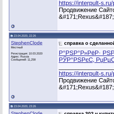
https://interpult-s.r
Продвижение Сайто
&#171;Rexus&#187;
23.04.2020, 22:26
StephenClode
справка о сделанно
Местный
Р°РЅР°Р»РёР· РЅР
Регистрация: 10.03.2020
Адрес: Russia
РЎР°РЅРєС‚ РџРµ
Сообщений: 11,258
________________
https://interpult-s.r
Продвижение Сайто
&#171;Rexus&#187;
23.04.2020, 23:26
StephenClode
справка 302 н купит