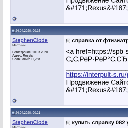
Продвижение Сайто
&#171;Rexus&#187;
24.04.2020, 00:16
StephenClode
справка от фтизиат
Местный
<a href=https://sp
Регистрация: 10.03.2020
Адрес: Russia
С„С‚РёР·РёР°С‚СЂ
Сообщений: 11,258
________________
https://interpult-s.r
Продвижение Сайто
&#171;Rexus&#187;
24.04.2020, 00:21
StephenClode
купить справку 082 
Местный