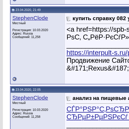
23.04.2020, 21:49
StephenClode
купить справку 082 
Местный
<a href=https://s
Регистрация: 10.03.2020
Адрес: Russia
РѕС‚ С„РёР·РєСѓР
Сообщений: 11,258
________________
https://interpult-s.r
Продвижение Сайто
&#171;Rexus&#187;
23.04.2020, 22:05
StephenClode
анализ на пищевые
Местный
СЃР°РЅР°С‚РѕСЂР
Регистрация: 10.03.2020
Адрес: Russia
СЂРµР±РµРЅРєСѓ 
Сообщений: 11,258
________________