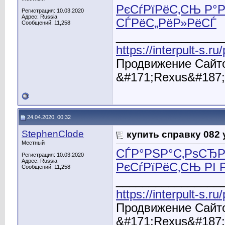
РєСѓРїРёС‚СЊ Р°
Регистрация: 10.03.2020
Адрес: Russia
СЃРёС„РёР»РёСЃ
Сообщений: 11,258
________________
https://interpult-s.r
Продвижение Сайто
&#171;Rexus&#187;
24.04.2020, 00:32
StephenClode
купить справку 082 
Местный
СЃР°РЅР°С‚РѕСЂР
Регистрация: 10.03.2020
Адрес: Russia
РєСѓРїРёС‚СЊ РІ
Сообщений: 11,258
________________
https://interpult-s.r
Продвижение Сайто
&#171;Rexus&#187;