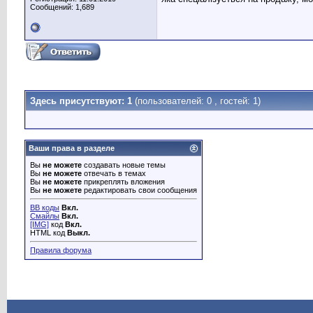
Сообщений: 1,689
Здесь присутствуют: 1
(пользователей: 0 , гостей: 1)
Ваши права в разделе
Вы
не можете
создавать новые темы
Вы
не можете
отвечать в темах
Вы
не можете
прикреплять вложения
Вы
не можете
редактировать свои сообщения
BB коды
Вкл.
Смайлы
Вкл.
[IMG]
код
Вкл.
HTML код
Выкл.
Правила форума