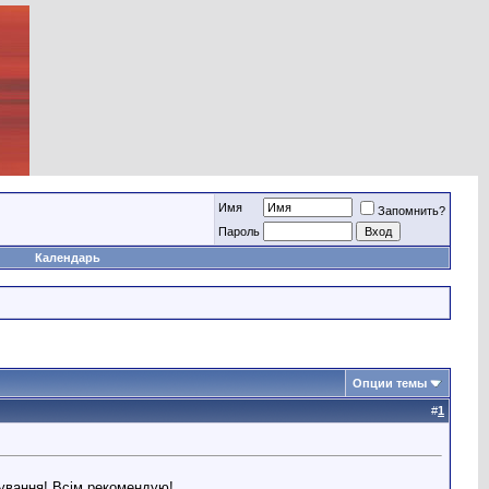
Имя
Запомнить?
Пароль
Календарь
Опции темы
#
1
вування! Всім рекомендую!