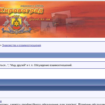
>
Знакомства и взаимоотношения
ся...", "Ищу друзей" и т. п. Обсуждение взаимоотношений.
ин
онтажу, сервісу професійного обладнання для торгівлі. Відмінне обслуго