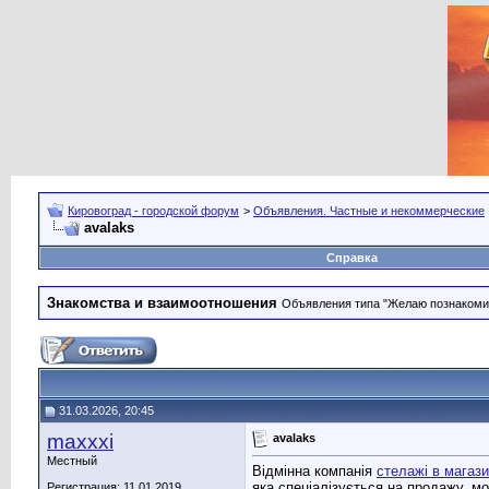
Кировоград - городской форум
>
Объявления. Частные и некоммерческие
avalaks
Справка
Знакомства и взаимоотношения
Объявления типа "Желаю познакомить
31.03.2026, 20:45
maxxxi
avalaks
Местный
Відмінна компанія
стелажі в магаз
яка спеціалізується на продажу, м
Регистрация: 11.01.2019