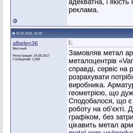
адекватна, і якість
реклама.
03.05.2026, 10:28
albelen36
Местный
Замовляв метал ар
Регистрация: 24.08.2017
металоцентрів «Vart
Сообщений: 1,059
справді, сервіс на 
розрахувати потрібн
виробника. Арматур
геометрією, що дуж
Сподобалося, що є 
роботу на об’єкті. 
графіком, без затр
цікавить метал ар