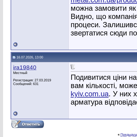
metal.com.ua/produc
можна замовити як 
Видно, що компанія
процеси. Залишивс
звертатися сюди по
16.07.2026, 13:00
ira19840
Местный
Подивитися ціни на
Регистрация: 27.03.2019
вам кількості, може
Сообщений: 631
kyiv.com.ua
. У них 
арматура відповіда
«
Предыдущ