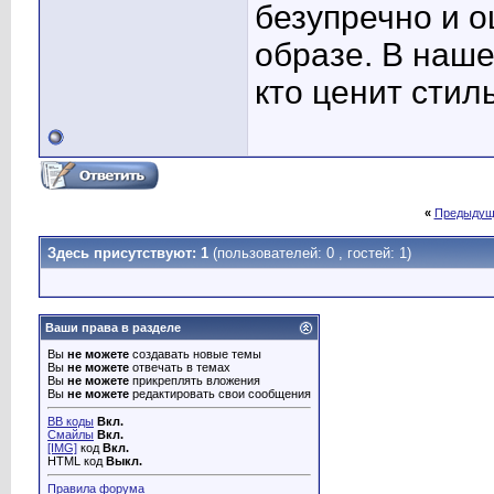
безупречно и 
образе. В наше
кто ценит стил
«
Предыдущ
Здесь присутствуют: 1
(пользователей: 0 , гостей: 1)
Ваши права в разделе
Вы
не можете
создавать новые темы
Вы
не можете
отвечать в темах
Вы
не можете
прикреплять вложения
Вы
не можете
редактировать свои сообщения
BB коды
Вкл.
Смайлы
Вкл.
[IMG]
код
Вкл.
HTML код
Выкл.
Правила форума