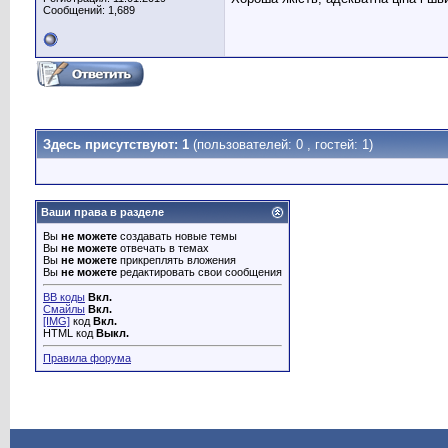
Сообщений: 1,689
Здесь присутствуют: 1
(пользователей: 0 , гостей: 1)
Ваши права в разделе
Вы
не можете
создавать новые темы
Вы
не можете
отвечать в темах
Вы
не можете
прикреплять вложения
Вы
не можете
редактировать свои сообщения
BB коды
Вкл.
Смайлы
Вкл.
[IMG]
код
Вкл.
HTML код
Выкл.
Правила форума