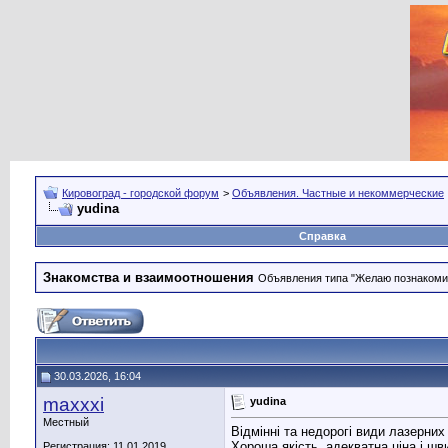
Кировоград - городской форум
>
Объявления. Частные и некоммерческие
yudina
Справка
Знакомства и взаимоотношения
Объявления типа "Желаю познакомить
30.03.2026, 16:04
maxxxi
yudina
Местный
Відмінні та недорогі види лазерних
Хороша якість, адекватна ціна і шв
Регистрация: 11.01.2019