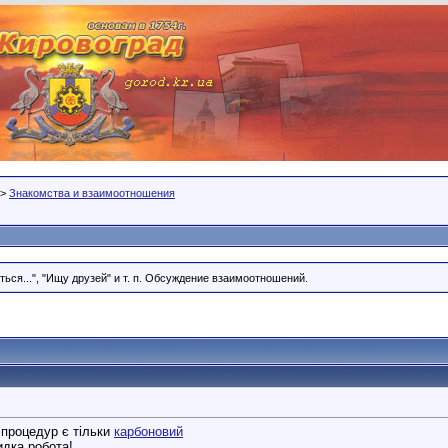
>
Знакомства и взаимоотношения
ся...", "Ищу друзей" и т. п. Обсуждение взаимоотношений.
 процедур є тільки
карбоновий
идка робота!