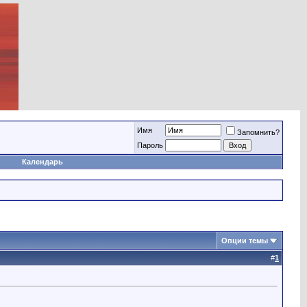
Имя
Запомнить?
Пароль
Календарь
Опции темы
#
1