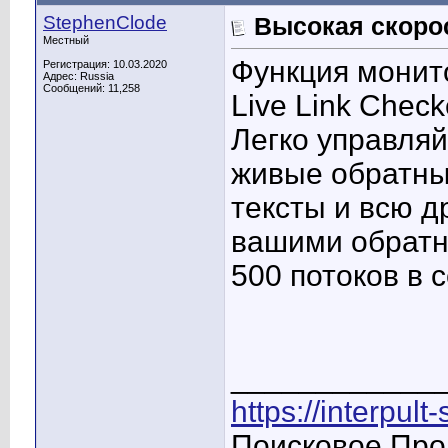
StephenClode
Высокая скорос
Местный
Функция монит
Регистрация: 10.03.2020
Адрес: Russia
Сообщений: 11,258
Live Link Check
Легко управляй
живые обратны
тексты и всю 
вашими обратн
500 потоков в с
____________
https://interpult
Поисковое Про