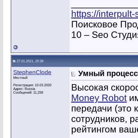
____________
https://interpult
Поисковое Про
10 – Seo Студ
27.01.2021, 20:39
StephenClode
Умный процесс
Местный
Высокая скоро
Регистрация: 10.03.2020
Адрес: Russia
Сообщений: 11,258
Money Robot
им
передачи (это 
сотрудников, 
рейтингом ваше