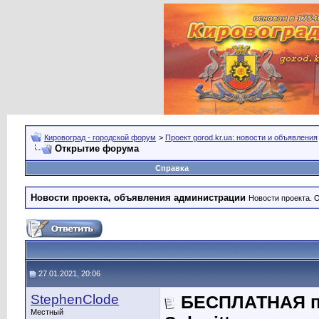
Кировоград - городской форум
>
Проект gorod.kr.ua: новости и объявления
Открытие форума
Справка
Новости проекта, объявления администрации
Новости проекта. 
27.01.2021, 20:06
StephenClode
БЕСПЛАТНАЯ по
Местный