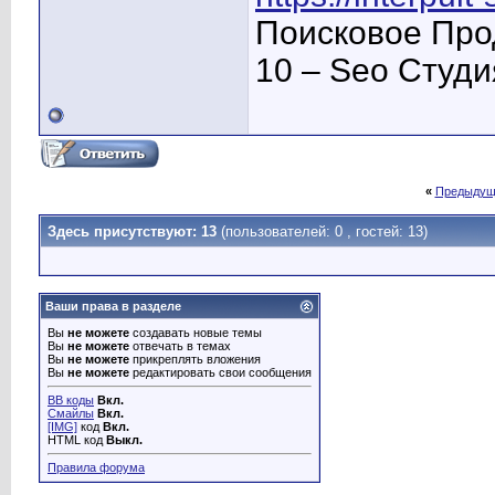
Поисковое Про
10 – Seo Студ
«
Предыдущ
Здесь присутствуют: 13
(пользователей: 0 , гостей: 13)
Ваши права в разделе
Вы
не можете
создавать новые темы
Вы
не можете
отвечать в темах
Вы
не можете
прикреплять вложения
Вы
не можете
редактировать свои сообщения
BB коды
Вкл.
Смайлы
Вкл.
[IMG]
код
Вкл.
HTML код
Выкл.
Правила форума