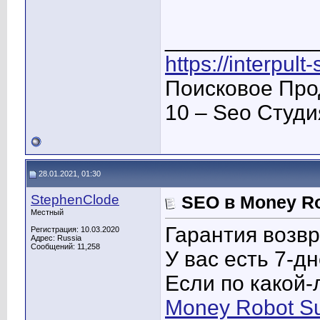
____________
https://interpult
Поисковое Про
10 – Seo Студ
28.01.2021, 01:30
StephenClode
SEO в Money R
Местный
Гарантия возвр
Регистрация: 10.03.2020
Адрес: Russia
Сообщений: 11,258
У вас есть 7-д
Если по какой-
Money Robot Su