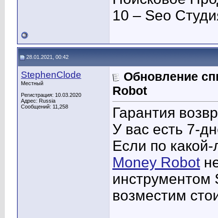
10 – Seo Студ
28.01.2021, 00:42
StephenClode
Обновление сп
Местный
Robot
Регистрация: 10.03.2020
Адрес: Russia
Сообщений: 11,258
Гарантия возвр
У вас есть 7-д
Если по какой-
Money Robot
не
инструментом 
возместим стои