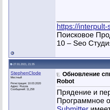
____________
https://interpult
Поисковое Про
10 – Seo Студ
27.01.2021, 21:35
StephenClode
Обновление сп
Местный
Robot
Регистрация: 10.03.2020
Адрес: Russia
Сообщений: 11,258
Прядение и пе
Программное 
Submitter
имеет