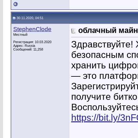
30.11.2020, 04:51
StephenClode
облачный майн
Местный
Здравствуйте! 
Регистрация: 10.03.2020
Адрес: Russia
Сообщений: 11,258
безопасным спо
хранить цифро
— это платфор
Зарегистрируйт
получите битко
Воспользуйтес
https://bit.ly/3