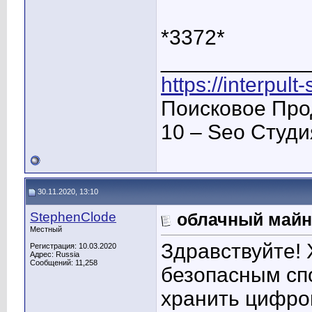
*3372*
____________
https://interpult
Поисковое Про
10 – Seo Студ
30.11.2020, 13:10
StephenClode
облачный майн
Местный
Здравствуйте! 
Регистрация: 10.03.2020
Адрес: Russia
Сообщений: 11,258
безопасным спо
хранить цифро