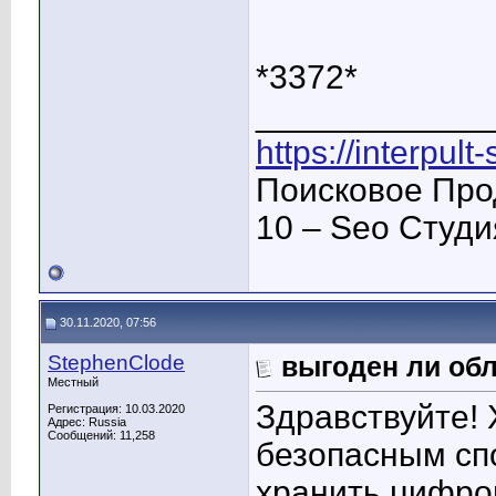
*3372*
____________
https://interpult
Поисковое Про
10 – Seo Студ
30.11.2020, 07:56
StephenClode
выгоден ли обл
Местный
Здравствуйте! 
Регистрация: 10.03.2020
Адрес: Russia
Сообщений: 11,258
безопасным спо
хранить цифро