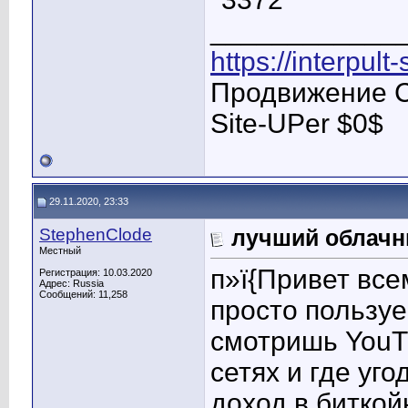
____________
https://interpult
Продвижение С
Site-UPer $0$
29.11.2020, 23:33
StephenClode
лучший облачн
Местный
п»ї{Привет все
Регистрация: 10.03.2020
Адрес: Russia
Сообщений: 11,258
просто пользу
смотришь YouTu
сетях и где уг
доход в биткой