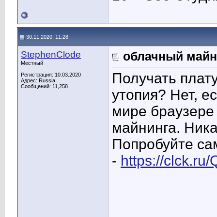
30.11.2020, 11:28
StephenClode
облачный майн
Местный
Получать плату
Регистрация: 10.03.2020
Адрес: Russia
Сообщений: 11,258
утопия? Нет, е
мире браузере
майнинга. Ника
Попробуйте са
-
https://clck.r