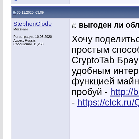
30.11.2020, 03:09
StephenClode
выгоден ли обл
Местный
Хочу поделить
Регистрация: 10.03.2020
Адрес: Russia
Сообщений: 11,258
простым способ
CryptoTab Брау
удобным интер
функцией майн
пробуй -
http://
-
https://clck.r