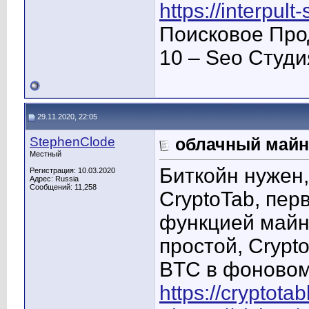
https://interpult
Поисковое Про
10 – Seo Студ
29.11.2020, 22:05
StephenClode
облачный майн
Местный
Биткойн нужен
Регистрация: 10.03.2020
Адрес: Russia
Сообщений: 11,258
CryptoTab, пер
функцией майн
простой, Crypt
BTC в фоновом
https://cryptot