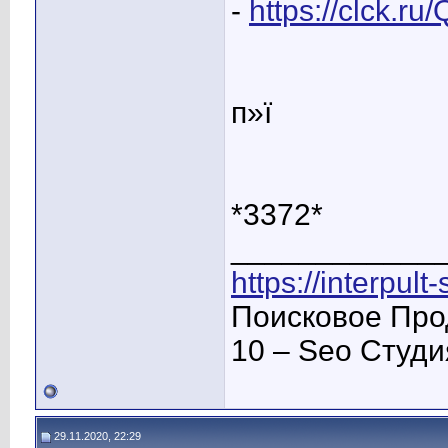
-
https://clck.r
п»ї
*3372*
____________
https://interpult
Поисковое Про
10 – Seo Студ
29.11.2020, 22:29