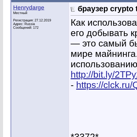
Henrydarge
браузер crypto 
Местный
Как использова
Регистрация: 27.12.2019
Адрес: Russia
Сообщений: 172
его добывать к
— это самый бы
мире майнинга.
использованию 
http://bit.ly/2TPy
-
https://clck.ru
*3372*