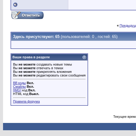
«
Предыдущ
Здесь присутствуют: 65
(пользователей: 0 , гостей: 65)
Ваши права в разделе
Вы
не можете
создавать новые темы
Вы
не можете
отвечать в темах
Вы
не можете
прикреплять вложения
Вы
не можете
редактировать свои сообщения
BB коды
Вкл.
Смайлы
Вкл.
[IMG]
код
Вкл.
HTML код
Выкл.
Правила форума
Текущее врем