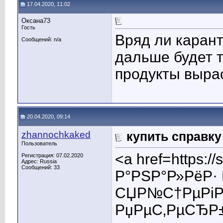
17.04.2020, 11:02
Оксана73
Гость
Вряд ли карант
Сообщений: n/a
дальше будет т
продукты выра
20.04.2020, 09:14
zhannochkaked
купить справку
Пользователь
<a href=https:
Регистрация: 07.02.2020
Адрес: Russia
Сообщений: 33
Р°РЅР°Р»РёР· 
СЏР№С†РµРіР»
РџРµС‚РµСЂР±