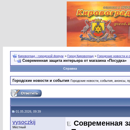
Кировоград - городской форум
>
Город Кировоград
>
Городские новости и 
Современная защита интерьера от магазина «Посудка»
Справка
Городские новости и события
Городские новости, события, анонсы, п
01.05.2026, 09:39
vysoczkij
Современная за
Местный