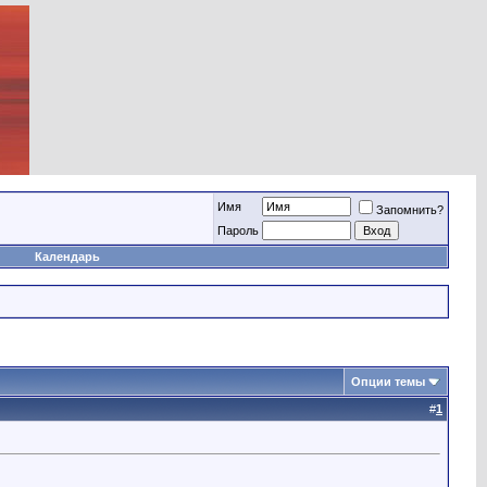
Имя
Запомнить?
Пароль
Календарь
Опции темы
#
1