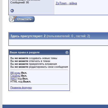
Сообщений: 95
ZpTown - війна
Здесь присутствуют: 2
(пользователей: 0 , гостей: 2)
Ваши права в разделе
Вы
не можете
создавать новые темы
Вы
не можете
отвечать в темах
Вы
не можете
прикреплять вложения
Вы
не можете
редактировать свои сообщения
BB коды
Вкл.
Смайлы
Вкл.
[IMG]
код
Вкл.
HTML код
Выкл.
Правила форума