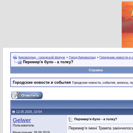
Кировоград - городской форум
>
Город Кировоград
>
Городские новости и 
Перемир'я було - а толку?
Справка
Городские новости и события
Городские новости, события, анонсы, п
12.05.2026, 10:54
Gelwer
Перемир'я було - а толку?
Пользователь
Перемир’я імені Трампа закінчилос
Регистрация: 28.09.2019