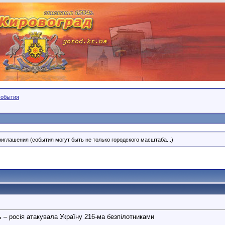
события
риглашения (события могут быть не только городского масштаба...)
ь – росія атакувала Україну 216-ма безпілотниками