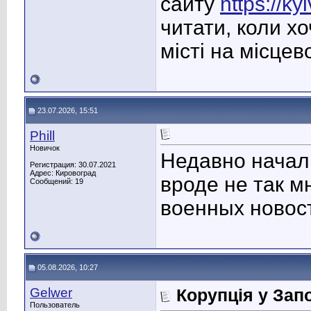
сайту
https://k
читати, коли х
місті на місцев
23.07.2026, 15:51
Phill
Новичок
Недавно начал
Регистрация: 30.07.2021
Адрес: Кировоград
вроде не так мн
Сообщений: 19
военных новос
05.08.2026, 10:27
Gelwer
Корупція у Запо
Пользователь