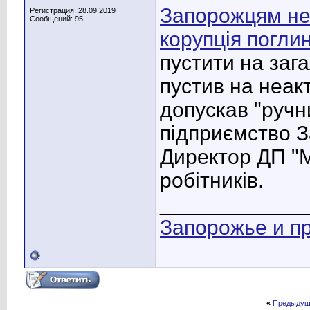
Запорожцям нем
Регистрация: 28.09.2019
Сообщений: 95
корупція погли
пустити на заг
пустив на неакт
допускав "ручн
підприємство З
Директор ДП "М
робітників.
____________
Запорожье и п
«
Предыдущ